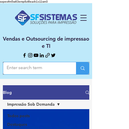
sxpevifm5w83emp8zl8ea4t1x11wn0
Vendas e Outsourcing de impressao
e TI
Blog
Impressão Sob Demanda
Todos posts
Destaques