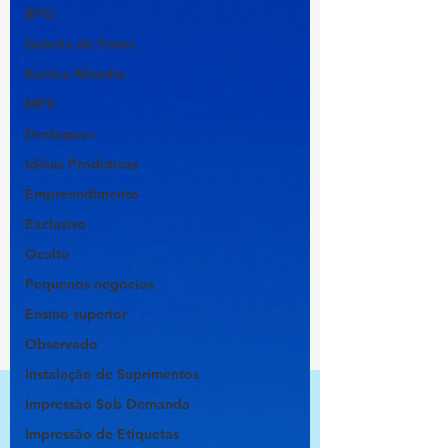
BPO
Galeria de Fotos
Konica Minolta
MPS
Destaques
Ideias Produtivas
Empreendimento
Exclusivo
Oculto
Pequenos negócios
Ensino superior
Observado
Instalação de Suprimentos
Impressão Sob Demanda
Impressão de Etiquetas