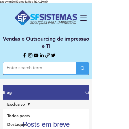
sxpevifm5w83emp8zl8ea4t1x11wn0
Vendas e Outsourcing de impressao
e TI
Blog
Exclusivo
Todos posts
Posts em breve
Destaques