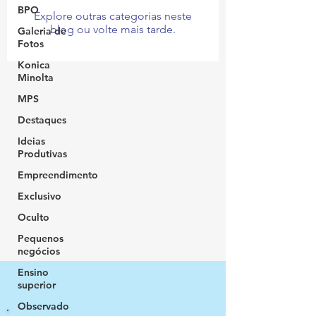
BPO
Explore outras categorias neste
blog ou volte mais tarde.
Galeria de
Fotos
Konica
Minolta
MPS
Destaques
Ideias
Produtivas
Empreendimento
Exclusivo
Oculto
Pequenos
negócios
Ensino
superior
Observado