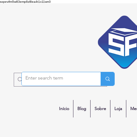
sxpevifm5w83emp8zl8ea4t1x11wn0
Início
Blog
Sobre
Loja
Me