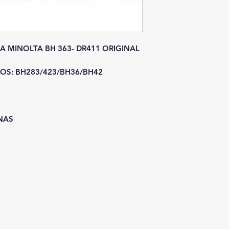
A MINOLTA BH 363- DR411 ORIGINAL
S: BH283/423/BH36/BH42
INAS
001-23
P
 Paulo - SP Cep: 03653-000
estim