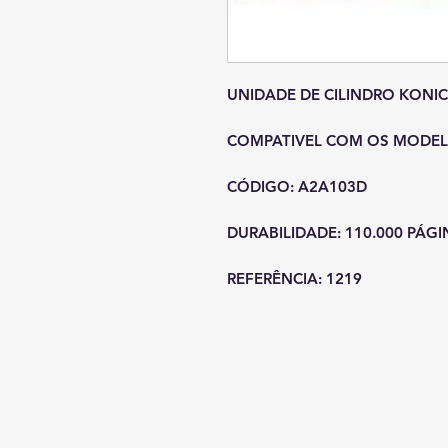
UNIDADE DE CILINDRO KONIC
COMPATIVEL COM OS MODELO
CÓDIGO: A2A103D
DURABILIDADE: 110.000 PÁG
REFERÊNCIA: 1219
SF Sistemas Reprograficos Ltda CNPJ: 01.092.441/0
da Amador Bueno da Veiga, 3871
Penha de França - São
Tel / WhatsApp 011 2958-7548