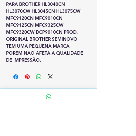
PARA BROTHER HL3040CN
HL3070CW HL3045CN HL3075CW
MFC9120CN MFC9010CN
MFC9125CN MFC9325CW
MFC9320CW DCP9010CN PROD.
ORIGINAL BROTHER SEMINOVO
TEM UMA PEQUENA MARCA
POREM NAO AFETA A QUALIDADE
DE IMPRESSÃO.
SF Sistemas Reprograficos Ltda
CNPJ:
01.092.441
/0001-23
Endereço: Avenida Amador Bueno