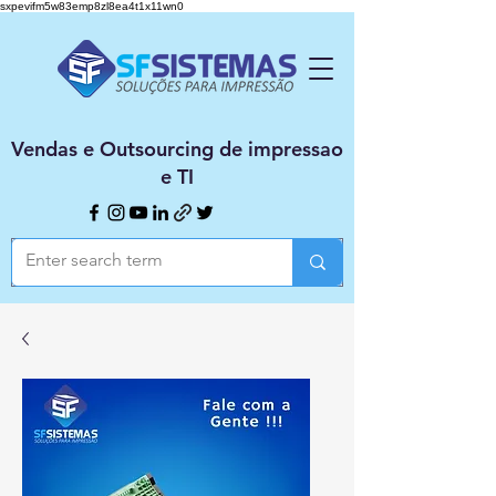
sxpevifm5w83emp8zl8ea4t1x11wn0
Vendas e Outsourcing de impressao
e TI