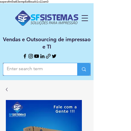
sxpevifm5w83emp8zl8ea4t1x11wn0
Vendas e Outsourcing de impressao
e TI