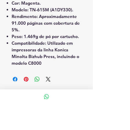
Cor:
Magenta.
Modelo:
TN-615M (A1DY330).
Rendimento:
Aproximadamente
91.000 páginas com cobertura de
5%.
Peso:
1.469g de pó por cartucho.
Compatibilidade:
Utilizado em
impressoras da linha Konica
Minolta Bizhub Press, incluindo o
modelo C8000
SF Sistemas Reprograficos Ltda
CNPJ:
01.092.441
/0001-23