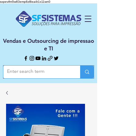
sxpevifm5w83emp8zl8ea4t1x11wn0
Vendas e Outsourcing de impressao
e TI