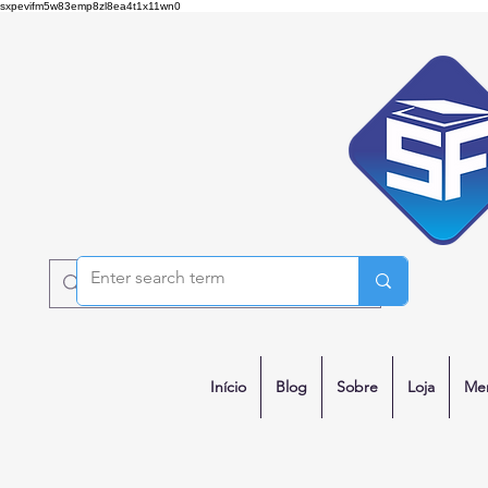
sxpevifm5w83emp8zl8ea4t1x11wn0
Início
Blog
Sobre
Loja
Me