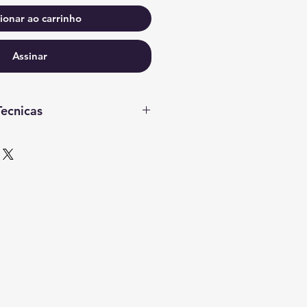
ionar ao carrinho
Assinar
Tecnicas
TÉCNICAS
915077
efa suportada: