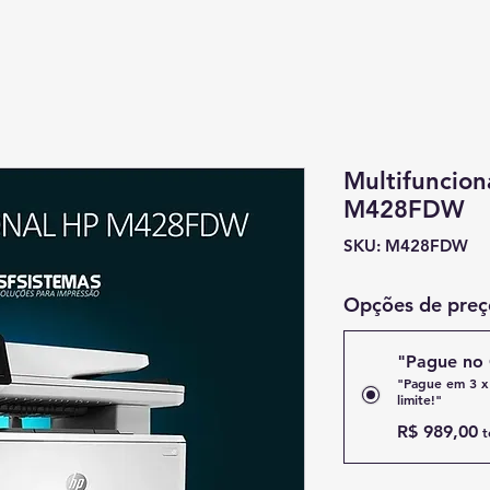
Multifuncion
M428FDW
SKU: M428FDW
Opções de preç
"Pague no 
"Pague em 3 x
limite!"
R$ 989,00
t