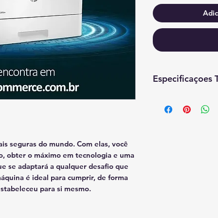
Adic
Especificaçoes 
ESPECIFICAÇÕES 
Características:
- Marca: HP
- Modelo: 192018
ais seguras do mundo. Com elas, você
o, obter o máximo em tecnologia e uma
Especificações:
e se adaptará a qualquer desafio que
áquina é ideal para cumprir, de forma
Funções / Multitar
 estabeleceu para si mesmo.
- Impressão
- Cópia
- Digitalização