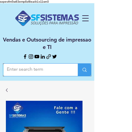
sxpevifm5w83emp8zl8ea4t1x11wn0
Vendas e Outsourcing de impressao
e TI