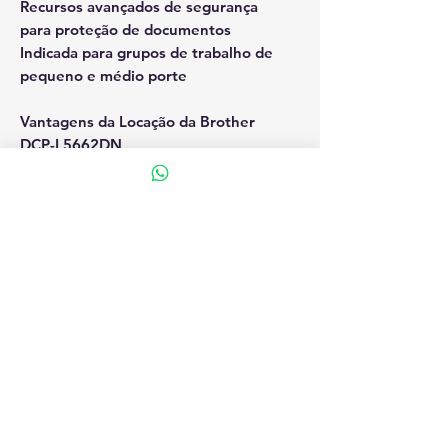
Recursos avançados de segurança
para proteção de documentos
Indicada para grupos de trabalho de
pequeno e médio porte
Vantagens da Locação da Brother
DCP-L5662DN
Suporte técnico e acompanhamento
especializado
Economia e previsibilidade
Produtividade imediata
A multifuncional chega pronta para
uso, configurada e integrada ao
ambiente da empresa.
Flexibilidade
Ideal para empresas que precisam
de impressão monocromática rápida,
digitalização avançada, ADF de
maior capacidade e conexão em
rede para o dia a dia.