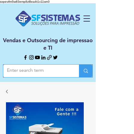
sxpevifm5w83emp8zl8ea4t1x11wn0
Vendas e Outsourcing de impressao
e TI