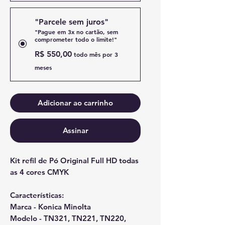
"Parcele sem juros"
"Pague em 3x no cartão, sem
comprometer todo o limite!"
R$ 550,00
todo mês por 3
meses
Adicionar ao carrinho
Assinar
Kit refil de Pó Original Full HD todas
as 4 cores CMYK
Características:
Marca - Konica Minolta
Modelo - TN321, TN221, TN220,