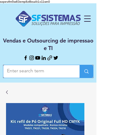
sxpevifm5w83emp8zl8ea4t1x11wn0
Vendas e Outsourcing de impressao
e TI