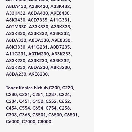
A8DA430, A33K430, A33K432,
A33K432, A8DA430, A9E8430,
A8K3430, A0D7335, A11G331,
A0TM330, A33K330, A33K333,
A33K330, A33K332, A33K332,
A8DA330, A8DA330, A9E8330,
A8K3330, A11G231, A0D7235,
A11G231, A0TM230, A33K233,
A33K230, A33K230, A33K232,
A33K232, A8DA230, A8K3230,
A8DA230, A9E8230.
Toner Konica bizhub C200, C220,
C280, C221, C281, C287, C224,
C284, C451, C452, C552, C652,
C454, C554, C654, C754, C258,
C308, C368, C5501, C6500, C6501,
C6000, C7000, C8000.