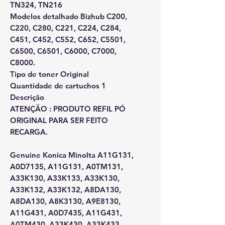
TN324, TN216
Modelos detalhado Bizhub C200,
C220, C280, C221, C224, C284,
C451, C452, C552, C652, C5501,
C6500, C6501, C6000, C7000,
C8000.
Tipo de toner Original
Quantidade de cartuchos 1
Descrição
ATENÇÃO : PRODUTO REFIL PÓ
ORIGINAL PARA SER FEITO
RECARGA.
Genuine Konica Minolta A11G131,
A0D7135, A11G131, A0TM131,
A33K130, A33K133, A33K130,
A33K132, A33K132, A8DA130,
A8DA130, A8K3130, A9E8130,
A11G431, A0D7435, A11G431,
A0TM430, A33K430, A33K433,