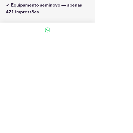
✔ Equipamento
seminovo — apenas
421 impressões
Vantagens da Aquisição pela SF
Sistemas
Equipamento seminovo testado e
certificado
Apenas 421 impressões — revisada
e em perfeito estado técnico.
Garantia de procedência e suporte
técnico especializado
Atendimento direto com nossa
equipe técnica para instalação e
manutenção.
Compacta e econômica
Ideal para quem busca alta eficiência
sem ocupar espaço.
Custo reduzido e flexibilidade