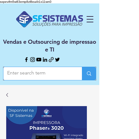
sxpevifm5w83emp8zl8ea4t1x11wn0
Vendas e Outsourcing de impressao
e TI