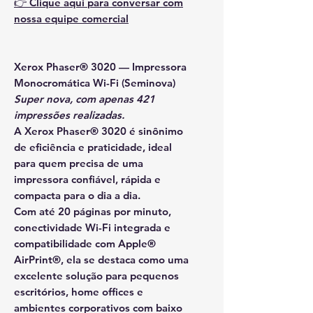
👉
Clique aqui para conversar com
nossa equipe comercial
Xerox Phaser® 3020 — Impressora
Monocromática Wi-Fi (Seminova)
Super nova, com apenas 421
impressões realizadas.
A
Xerox Phaser® 3020
é sinônimo
de
eficiência e praticidade
, ideal
para quem precisa de uma
impressora confiável, rápida e
compacta para o dia a dia.
Com
até 20 páginas por minuto
,
conectividade
Wi-Fi integrada
e
compatibilidade com
Apple®
AirPrint®
, ela se destaca como uma
excelente solução para
pequenos
escritórios, home offices e
ambientes corporativos com baixo