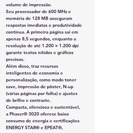
volume de impressão
.
Seu
processador de 600 MHz
e
memória de 128 MB
asseguram
respostas imediatas e produtividade
contínua. A primeira página sai em
apenas
8,5 segundos
, enquanto a
resolução de até
1.200 × 1.200 dpi
garante textos nítidos e gráficos
precisos.
Além disso, traz recursos
inteligentes de economia e
personalização, como
modo toner
save
,
impressão de pôster
,
N-up
(várias páginas por folha)
e
ajustes
de brilho e contraste
.
Compacta, silenciosa e sustentável,
a Phaser® 3020 oferece
baixo
consumo de energia
e
certificações
ENERGY STAR® e EPEAT®
,