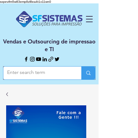
sxpevifm5w83emp8zl8ea4t1x11wn0
Vendas e Outsourcing de impressao
e TI