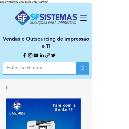
sxpevifm5w83emp8zl8ea4t1x11wn0
Vendas e Outsourcing de impressao
e TI