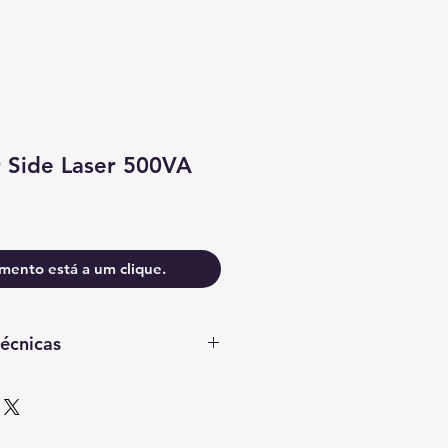
r Side Laser 500VA
mento está a um clique.
técnicas
ais
ra:
Indicação audível para