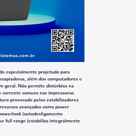
alertar sobre ní
Fast RMS:
Regula
com resposta em
Proteção Eletrôn
por subtensão, 
circuito e sobr
Microprocessad
precisão digital.
True Full Range:
elétrica para ma
Filtro de Linha:
P
ado especialmente projetado para
rede elétrica.
tocopiadoras, além dos computadores e
Tecnologia Lase
 geral. Não permite distúrbios na
especialmente 
de corrente comuns nas impressoras
impressoras lase
turo provocado pelos estabilizadores
Especificações Téc
a recursos avançados como power
Potência Nomina
 powerlook (autodesligamento
Corrente Nomina
e full range (estabiliza integralmente
115V: 2,6
127V: 2,4
220V: 1,36