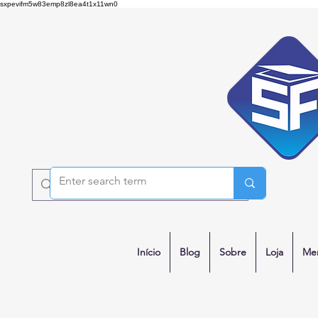
sxpevifm5w83emp8zl8ea4t1x11wn0
Início
Blog
Sobre
Loja
Me