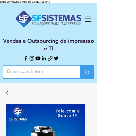
sxpevifm5w83emp8zl8ea4t1x11wn0
Vendas e Outsourcing de impressao
e TI