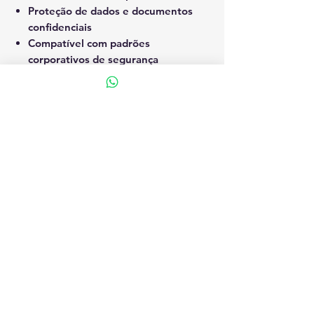
Proteção de dados e documentos
confidenciais
Compatível com padrões
corporativos de segurança
Integração e Fluxo de Trabalho
Compatível com
Epson Open
Platform
Integração com soluções Epson e
softwares de terceiros líderes de
mercado
Ideal para ambientes com MPS,
ERP e sistemas de gestão
documental
Sustentabilidade e Eficiência
Energética
Menor consumo de energia da
categoria